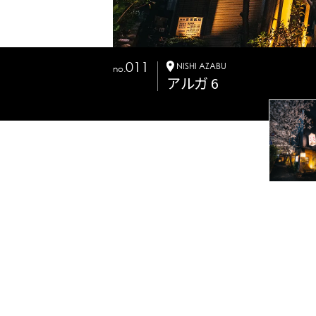
011
NISHI AZABU
no.
アルガ 6