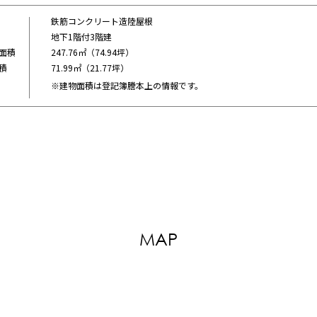
鉄筋コンクリート造陸屋根
地下1階付3階建
面積
247.76㎡（74.94坪）
積
71.99㎡（21.77坪）
※建物面積は登記簿謄本上の情報です。
MAP