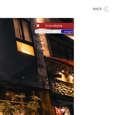
BACK
Unavailable
SALE
RENT
Managed
for
for